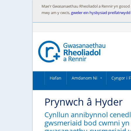
Mae'r Gwasanaethau Rheoliadol a Rennir yn gosod cwc
mwy am y cwcis,
gweler ein hysbysiad preifatrwydd
Hafan
Amdanom Ni
Cyngor i 
Prynwch â Hyder
Cynllun annibynnol cenedla
gwsmeriaid bod cwmni yn a
gwasanaethu cwsmeriaid y