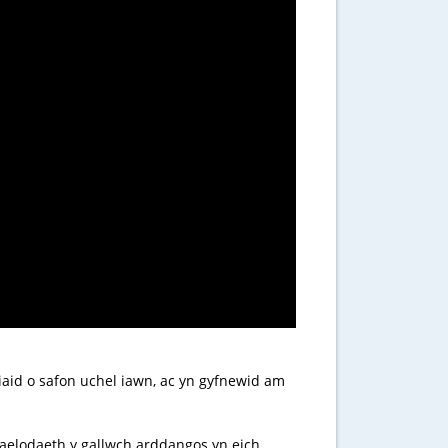
aid o safon uchel iawn, ac yn gyfnewid am
 aelodaeth y gallwch arddangos yn eich