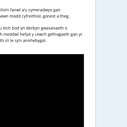
ilio’n fanwl a’u cymeradwyo gan
ewn modd cyfreithiol, gonest a theg.
au eich bod yn derbyn gwasanaeth o
ch meddwl hefyd y cewch gefnogaeth gan yr
 o’i le sy’n annhebygol.