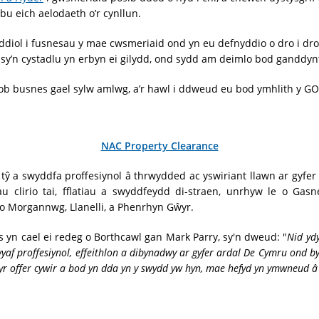
u eich aelodaeth o’r cynllun.
iol i fusnesau y mae cwsmeriaid ond yn eu defnyddio o dro i dro,
y’n cystadlu yn erbyn ei gilydd, ond sydd am deimlo bod ganddyn
bob busnes gael sylw amlwg, a’r hawl i ddweud eu bod ymhlith y G
NAC Property Clearance
 tŷ a swyddfa proffesiynol â thrwydded ac yswiriant llawn ar gy
u clirio tai, fflatiau a swyddfeydd di-straen, unrhyw le o Gas
 Morgannwg, Llanelli, a Phenrhyn Gŵyr.
 yn cael ei redeg o Borthcawl gan Mark Parry, sy'n dweud: "
Nid yd
af proffesiynol, effeithlon a dibynadwy ar gyfer ardal De Cymru ond 
yr offer cywir a bod yn dda yn y swydd yw hyn, mae hefyd yn ymwneud â