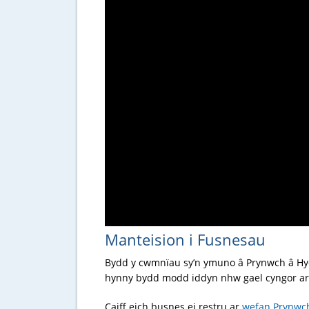
Manteision i Fusnesau
Bydd y cwmnïau sy’n ymuno â Prynwch â Hyde
hynny bydd modd iddyn nhw gael cyngor ar
Caiff eich busnes ei restru ar
wefan Prynwc