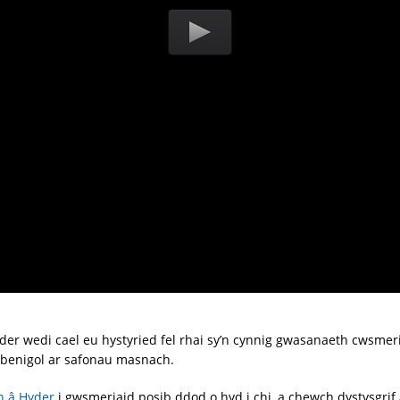
r wedi cael eu hystyried fel rhai sy’n cynnig gwasanaeth cwsmeri
benigol ar safonau masnach.
h â Hyder
i gwsmeriaid posib ddod o hyd i chi, a chewch dystysgrif