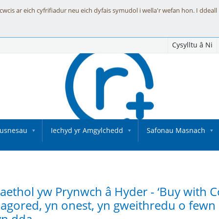
is ar eich cyfrifiadur neu eich dyfais symudol i wella'r wefan hon. I ddeall
Cysylltu â Ni
Fusnesau
Iechyd yr Amgylchedd
Safonau Masnach
ethol yw Prynwch â Hyder - ‘Buy with Co
gored, yn onest, yn gweithredu o fewn c
n dda.