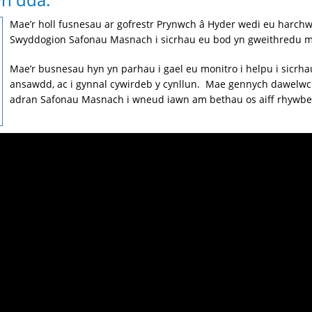
Mae’r holl fusnesau ar gofrestr Prynwch â Hyder wedi eu harchw
Swyddogion Safonau Masnach i sicrhau eu bod yn gweithredu m
Mae’r busnesau hyn yn parhau i gael eu monitro i helpu i sicrh
ansawdd, ac i gynnal cywirdeb y cynllun. Mae gennych dawelw
adran Safonau Masnach i wneud iawn am bethau os aiff rhywbeth