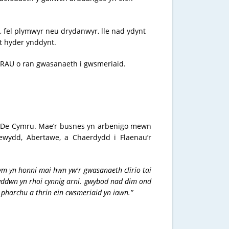
 fel plymwyr neu drydanwyr, lle nad ydynt
t hyder ynddynt.
ORAU o ran gwasanaeth i gwsmeriaid.
fer De Cymru. Mae’r busnes yn arbenigo mewn
newydd, Abertawe, a Chaerdydd i Flaenau’r
ym yn honni mai hwn yw'r gwasanaeth clirio tai
byddwn yn rhoi cynnig arni. gwybod nad dim ond
 pharchu a thrin ein cwsmeriaid yn iawn.”