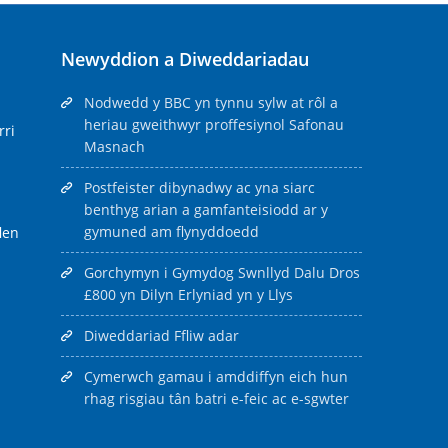
Newyddion a Diweddariadau
Nodwedd y BBC yn tynnu sylw at rôl a
heriau gweithwyr proffesiynol Safonau
rri
Masnach
Postfeister dibynadwy ac yna siarc
benthyg arian a gamfanteisiodd ar y
gymuned am flynyddoedd
len
Gorchymyn i Gymydog Swnllyd Dalu Dros
£800 yn Dilyn Erlyniad yn y Llys
Diweddariad Ffliw adar
Cymerwch gamau i amddiffyn eich hun
rhag risgiau tân batri e-feic ac e-sgwter