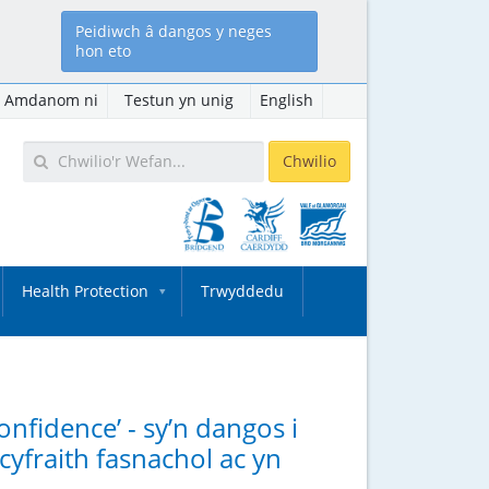
Peidiwch â dangos y neges
hon eto
Amdanom ni
Testun yn unig
English
Health Protection
Trwyddedu
nfidence’ - sy’n dangos i
yfraith fasnachol ac yn