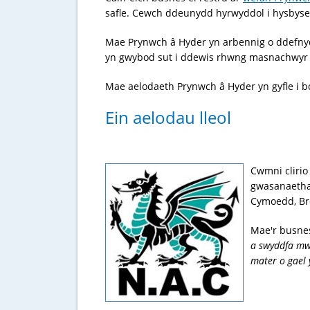
safle. Cewch ddeunydd hyrwyddol i hysbyseb
Mae Prynwch â Hyder yn arbennig o ddefnydd
yn gwybod sut i ddewis rhwng masnachwyr s
Mae aelodaeth Prynwch â Hyder yn gyfle i 
Ein aelodau lleol
Cwmni clirio
gwasanaetha
Cymoedd, Bro
Mae'r busnes
a swyddfa mwy
mater o gael 