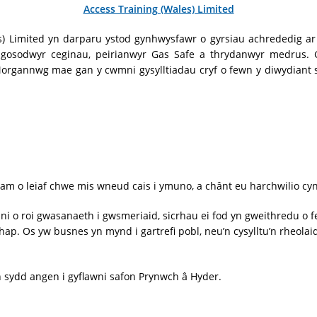
Access Training (Wales) Limited
) Limited yn darparu ystod gynhwysfawr o gyrsiau achrededig ar
 gosodwyr ceginau, peirianwyr Gas Safe a thrydanwyr medrus. 
gannwg mae gan y cwmni gysylltiadau cryf o fewn y diwydiant sy’
m o leiaf chwe mis wneud cais i ymuno, a chânt eu harchwilio cy
i o roi gwasanaeth i gwsmeriaid, sicrhau ei fod yn gweithredu o 
 hap. Os yw busnes yn mynd i gartrefi pobl, neu’n cysylltu’n rheol
 sydd angen i gyflawni safon Prynwch â Hyder.