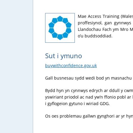
Mae Access Training (Wales
proffesiynol, gan gynnwys
Llandochau Fach ym Mro Mor
o’u buddsoddiad.
Sut i ymuno
buywithconfidence.gov.uk
Gall busnesau sydd wedi bod yn masnachu a
Bydd hyn yn cynnwys edrych ar ddull y cwmn
yswiriant priodol ac nad yw’n ffonio pobl ar
i gyflogeion gytuno i wiriad GDG.
Os oes problemau gallwn gynghori ar yr hyn