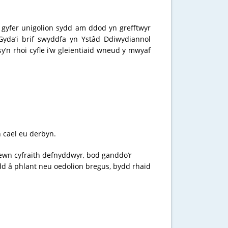
 gyfer unigolion sydd am ddod yn grefftwyr
Gyda’i brif swyddfa yn Ystâd Ddiwydiannol
n rhoi cyfle i’w gleientiaid wneud y mwyaf
n cael eu derbyn.
fewn cyfraith defnyddwyr, bod ganddo’r
aidd â phlant neu oedolion bregus, bydd rhaid