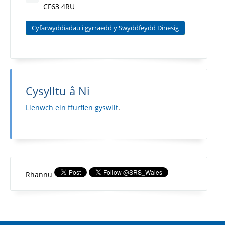
CF63 4RU
Cyfarwyddiadau i gyrraedd y Swyddfeydd Dinesig
Cysylltu â Ni
Llenwch ein ffurflen gyswllt
.
Rhannu