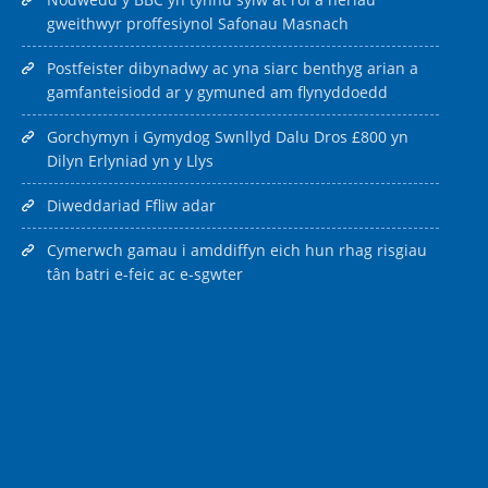
gweithwyr proffesiynol Safonau Masnach
Postfeister dibynadwy ac yna siarc benthyg arian a
gamfanteisiodd ar y gymuned am flynyddoedd
Gorchymyn i Gymydog Swnllyd Dalu Dros £800 yn
Dilyn Erlyniad yn y Llys
Diweddariad Ffliw adar
Cymerwch gamau i amddiffyn eich hun rhag risgiau
tân batri e-feic ac e-sgwter