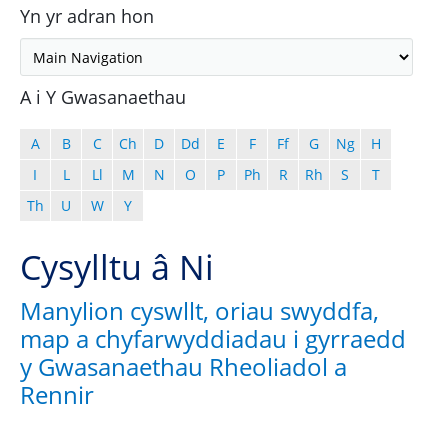
Yn yr adran hon
A i Y Gwasanaethau
A
B
C
Ch
D
Dd
E
F
Ff
G
Ng
H
I
L
Ll
M
N
O
P
Ph
R
Rh
S
T
Th
U
W
Y
Cysylltu â Ni
Manylion cyswllt, oriau swyddfa,
map a chyfarwyddiadau i gyrraedd
y Gwasanaethau Rheoliadol a
Rennir