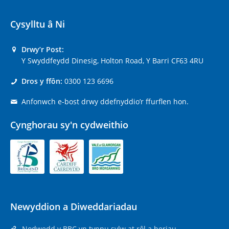
Cysylltu â Ni
Drwy’r Post:
Y Swyddfeydd Dinesig, Holton Road, Y Barri CF63 4RU
Dros y ffôn:
0300 123 6696
Anfonwch e-bost drwy ddefnyddio’r ffurflen hon.
Cynghorau sy'n cydweithio
Newyddion a Diweddariadau
Nodwedd y BBC yn tynnu sylw at rôl a heriau