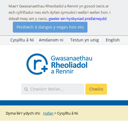
Mae'r Gwasanaethau Rheoliadol a Rennir yn gosod cwcis ar
eich cyfrifiadur neu eich dyfais symudol i wella'r wefan hon. I
ddeall mwy am y cwcis,
gweler ein hysbysiad preifatrwydd
Peidiwch â dangos y neges hon eto
Cysylltu â Ni
Amdanom ni
Testun yn unig
English
Dyma lle'r ydych chi:
Hafan
>
Cysylltu â Ni