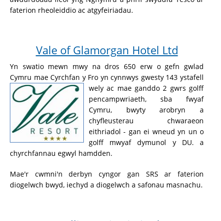
faterion rheoleiddio ac atgyfeiriadau.
Vale of Glamorgan Hotel Ltd
Yn swatio mewn mwy na dros 650 erw o gefn gwlad
Cymru mae Cyrchfan y Fro yn cynnwys gwesty 143 ystafell
wely ac mae ganddo 2
gwrs golff
pencampwriaeth, sba fwyaf
Cymru, bwyty arobryn a
chyfleusterau chwaraeon
eithriadol - gan ei wneud yn un o
golff mwyaf dymunol y DU. a
chyrchfannau egwyl hamdden.
Mae'r cwmni'n derbyn cyngor gan SRS ar faterion
diogelwch bwyd, iechyd a diogelwch a safonau masnachu.