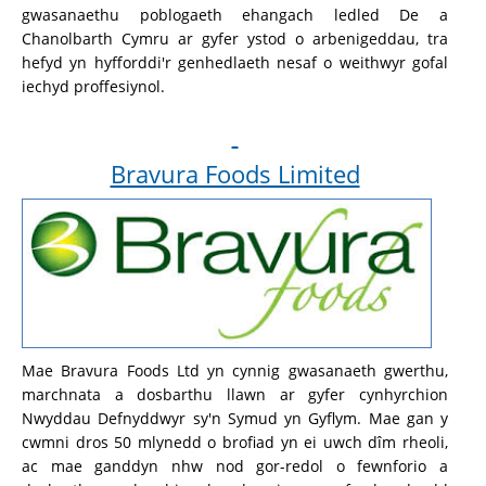
gwasanaethu poblogaeth ehangach ledled De a
Chanolbarth Cymru ar gyfer ystod o arbenigeddau, tra
hefyd yn hyfforddi'r genhedlaeth nesaf o weithwyr gofal
iechyd proffesiynol.
Bravura Foods Limited
Mae Bravura Foods Ltd yn cynnig gwasanaeth gwerthu,
marchnata a dosbarthu llawn ar gyfer cynhyrchion
Nwyddau Defnyddwyr sy'n Symud yn Gyflym. Mae gan y
cwmni dros 50 mlynedd o brofiad yn ei uwch dîm rheoli,
ac mae ganddyn nhw nod gor-redol o fewnforio a