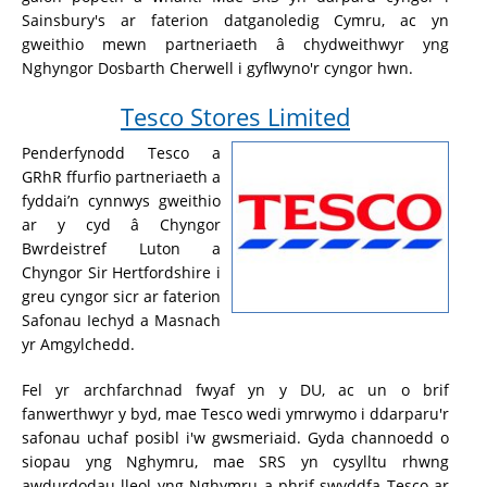
Sainsbury's ar faterion datganoledig Cymru, ac yn
gweithio mewn partneriaeth â chydweithwyr yng
Nghyngor Dosbarth Cherwell i gyflwyno'r cyngor hwn.
Tesco Stores Limited
Penderfynodd Tesco a
GRhR ffurfio partneriaeth a
fyddai’n cynnwys gweithio
ar y cyd â Chyngor
Bwrdeistref Luton a
Chyngor Sir Hertfordshire i
greu cyngor sicr ar faterion
Safonau Iechyd a Masnach
yr Amgylchedd.
Fel yr archfarchnad fwyaf yn y DU, ac un o brif
fanwerthwyr y byd, mae Tesco wedi ymrwymo i ddarparu'r
safonau uchaf posibl i'w gwsmeriaid. Gyda channoedd o
siopau yng Nghymru, mae SRS yn cysylltu rhwng
awdurdodau lleol yng Nghymru a phrif swyddfa Tesco ar