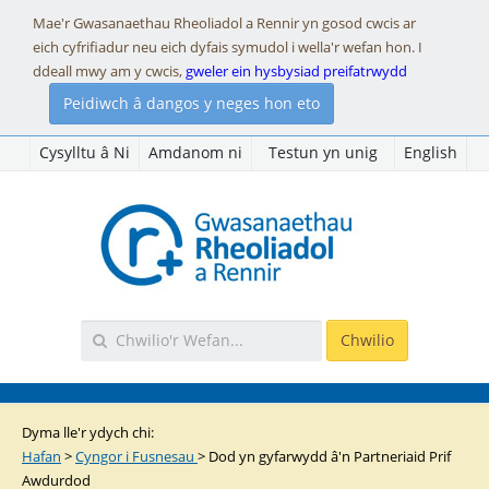
Mae'r Gwasanaethau Rheoliadol a Rennir yn gosod cwcis ar
eich cyfrifiadur neu eich dyfais symudol i wella'r wefan hon. I
ddeall mwy am y cwcis,
gweler ein hysbysiad preifatrwydd
Peidiwch â dangos y neges hon eto
Cysylltu â Ni
Amdanom ni
Testun yn unig
English
Dyma lle'r ydych chi:
Hafan
>
Cyngor i Fusnesau
>
Dod yn gyfarwydd â'n Partneriaid Prif
Awdurdod