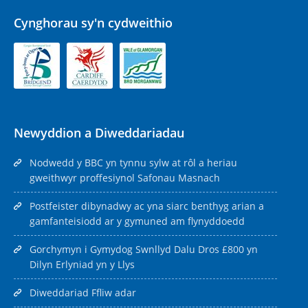
Cynghorau sy'n cydweithio
Newyddion a Diweddariadau
Nodwedd y BBC yn tynnu sylw at rôl a heriau
gweithwyr proffesiynol Safonau Masnach
Postfeister dibynadwy ac yna siarc benthyg arian a
gamfanteisiodd ar y gymuned am flynyddoedd
Gorchymyn i Gymydog Swnllyd Dalu Dros £800 yn
Dilyn Erlyniad yn y Llys
Diweddariad Ffliw adar