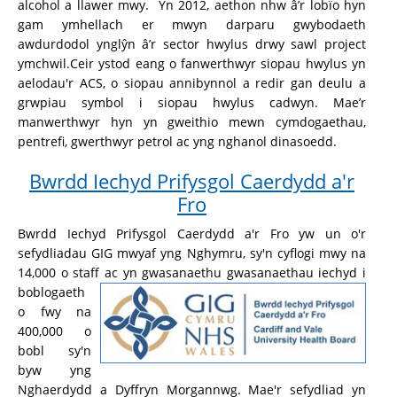
alcohol a llawer mwy. Yn 2012, aethon nhw â’r lobïo hyn
gam ymhellach er mwyn darparu gwybodaeth
awdurdodol ynglŷn â’r sector hwylus drwy sawl project
ymchwil.Ceir ystod eang o fanwerthwyr siopau hwylus yn
aelodau'r ACS, o siopau annibynnol a redir gan deulu a
grwpiau symbol i siopau hwylus cadwyn. Mae’r
manwerthwyr hyn yn gweithio mewn cymdogaethau,
pentrefi, gwerthwyr petrol ac yng nghanol dinasoedd.
Bwrdd Iechyd Prifysgol Caerdydd a'r
Fro
Bwrdd Iechyd Prifysgol Caerdydd a'r Fro yw un o'r
sefydliadau GIG mwyaf yng Nghymru, sy'n cyflogi mwy na
14,000 o staff ac yn
gwasanaethu gwasanaethau iechyd i
boblogaeth
o fwy na
400,000 o
bobl sy'n
byw yng
Nghaerdydd a Dyffryn Morgannwg. Mae'r sefydliad yn