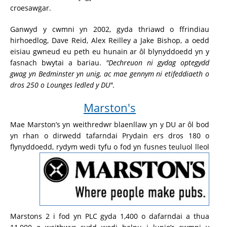
croesawgar.
Ganwyd y cwmni yn 2002, gyda thriawd o ffrindiau
hirhoedlog, Dave Reid, Alex Reilley a Jake Bishop, a oedd
eisiau gwneud eu peth eu hunain ar ôl blynyddoedd yn y
fasnach bwytai a bariau.
"Dechreuon ni gydag optegydd
gwag yn Bedminster yn unig, ac mae gennym ni etifeddiaeth o
dros 250 o Lounges ledled y DU"
.
Marston's
Mae Marston’s yn weithredwr blaenllaw yn y DU ar ôl bod
yn rhan o dirwedd tafarndai Prydain ers dros 180 o
flynyddoedd, rydym wedi
tyfu o fod yn fusnes teuluol lleol
Marstons 2 i fod yn PLC gyda 1,400 o dafarndai a thua