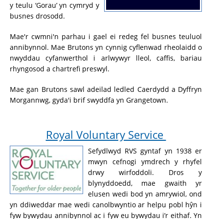
y teulu ‘Gorau’ yn cymryd y
busnes drosodd.
Mae'r cwmni'n parhau i gael ei redeg fel busnes teuluol
annibynnol. Mae Brutons yn cynnig cyflenwad rheolaidd o
nwyddau cyfanwerthol i arlwywyr lleol, caffis, bariau
rhyngosod a chartrefi preswyl.
Mae gan Brutons sawl adeilad ledled Caerdydd a Dyffryn
Morgannwg, gyda'i brif swyddfa yn Grangetown.
Royal Voluntary Service
Sefydlwyd RVS gyntaf yn 1938 er
mwyn cefnogi ymdrech y rhyfel
drwy wirfoddoli. Dros y
blynyddoedd, mae gwaith yr
elusen wedi bod yn amrywiol, ond
yn ddiweddar mae wedi canolbwyntio ar helpu pobl hŷn i
fyw bywydau annibynnol ac i fyw eu bywydau i’r eithaf. Yn