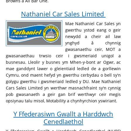
Browns a All Bar One.
Nathaniel Car Sales Limited
Mae Nathaniel Car Sales yn
gwerthu ystod eang o geir
newydd a cheir ail law
ynghyd â chynnig
gwasanaethu ceir, MOT a
gwasanaethau trwsio ceir i gwsmeriaid unigol a
busnesau. Lleolir y busnes ym Mhen-y-bont ar Ogwr, ac
mae ganddynt lawer o gleientiaid ledled de a gorllewin
Cymru, ond maent hefyd yn gwerthu cerbydau o bell sy'n
golygu gwerthu i gwsmeriaid ledled y DU. Mae Nathaniel
Cars Sales Limited yn werthwr masnachfraint sy'n cynnig
pob gwasanaeth a geir gan brif werthwyr ceir megis
opsiynau talu misol, Motability a chynhyrchion yswiriant.
Y Ffederasiwn Gwallt a Harddwch
Cenedlaethol