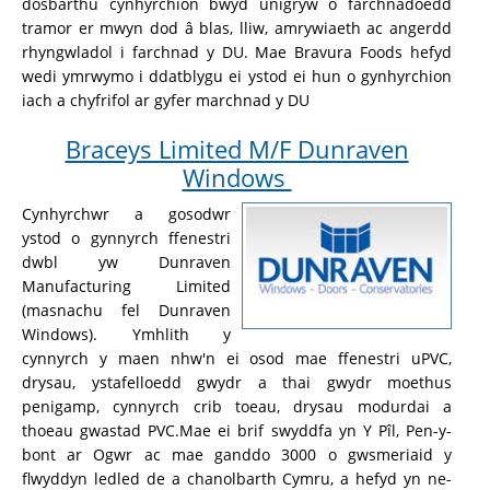
dosbarthu cynhyrchion bwyd unigryw o farchnadoedd
tramor er mwyn dod â blas, lliw, amrywiaeth ac angerdd
rhyngwladol i farchnad y DU. Mae Bravura Foods hefyd
wedi ymrwymo i ddatblygu ei ystod ei hun o gynhyrchion
iach a chyfrifol ar gyfer marchnad y DU
Braceys Limited M/F Dunraven
Windows
Cynhyrchwr a gosodwr
ystod o gynnyrch ffenestri
dwbl yw Dunraven
Manufacturing Limited
(masnachu fel Dunraven
Windows). Ymhlith y
cynnyrch y maen nhw'n ei osod mae ffenestri uPVC,
drysau, ystafelloedd gwydr a thai gwydr moethus
penigamp, cynnyrch crib toeau, drysau modurdai a
thoeau gwastad PVC.Mae ei brif swyddfa yn Y Pîl, Pen-y-
bont ar Ogwr ac mae ganddo 3000 o gwsmeriaid y
flwyddyn ledled de a chanolbarth Cymru, a hefyd yn ne-