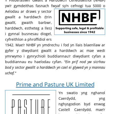
Y Ffederasiwn Gwallt a Harddwch Cenedlaethol (NHBF)
yw’r gymdeithas fasnach fwyaf sy’n cefnogi tua 5000 o
Aelodau ar draws y
sector
gwallt a harddwch (trin
gwallt, gwaith barbwr,
harddwch, estheteg a lles)
i gynnal busnesau diogel,
cyfreithlon a phroffidiol ers
1942. Mae’r NHBF yn ymdrechu i fod yn llais blaenllaw ar
gyfer y diwydiant gwallt a harddwch ac mae wedi
ymrwymo i gynrychioli buddiannau’r diwydiant cyfan a
buddiannau eu haelodau cyfan.
"Ein prif nod yw sicrhau
bod y sector gwallt a harddwch yn cael ei glywed yn y mannau
uchaf."
Prime and Pasture UK Limited
Yn swatio yng nghanol
Caerdydd, yng
nghysgodion byd enwog
Castell Caerdydd, mae’r