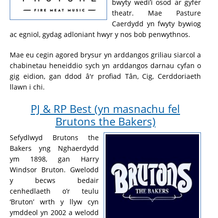
bwyty wedi’i osod ar gyfer
theatr. Mae Pasture
Caerdydd yn fwyty bywiog
ac egnïol, gydag adloniant hwyr y nos bob penwythnos.
Mae eu cegin agored brysur yn arddangos griliau siarcol a
chabinetau heneiddio sych yn arddangos darnau cyfan o
gig eidion, gan ddod â'r profiad Tân, Cig, Cerddoriaeth
llawn i chi.
PJ & RP Best (yn masnachu fel
Brutons the Bakers)
Sefydlwyd Brutons the
Bakers yng Nghaerdydd
ym 1898, gan Harry
Windsor Bruton. Gwelodd
y becws bedair
cenhedlaeth o’r teulu
‘Bruton’ wrth y llyw cyn
ymddeol yn 2002 a welodd