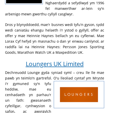
Nghaerdydd a sefydlwyd ym 1996
fel manwerthwr ar-lein sy'n
arbenigo mewn gwerthu cyllyll casglwyr.
Dros y blynyddoedd, mae'r busnes wedi tyfu'n gyson, sydd
wedi caniatáu ehangu helaeth i'r ystod o gyllyll, offer ac
offer y mae Heinnie Haynes bellach yn eu cyflenwi. Mae
Lorax Cyf hefyd yn masnachu o dan yr enwau canlynol, ar
raddfa lai na Heinnie Haynes: Persson Jones Sporting
Goods, Marathon Watch UK a Maxpedition UK.
Loungers UK Limited
Dechreuodd Lounge gyda syniad syml – creu lle lle mae
pawb yn teimlo'n gartrefol. O'u lleoliad cyntaf ym Mryste
i'r gymuned sy'n tyfu
heddiw, mae eu
cenhadaeth yn parhau'r
un fath: gwasanaeth
cyfeillgar, cynhwysion o
safon, ac awyrgylch