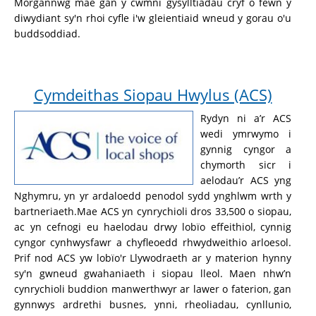
Morgannwg mae gan y cwmni gysylltiadau cryf o fewn y
diwydiant sy'n rhoi cyfle i'w gleientiaid wneud y gorau o'u
buddsoddiad.
Cymdeithas Siopau Hwylus (ACS)
Rydyn ni a’r ACS
wedi ymrwymo i
gynnig cyngor a
chymorth sicr i
aelodau’r ACS yng
Nghymru, yn yr ardaloedd penodol sydd ynghlwm wrth y
bartneriaeth.Mae ACS yn cynrychioli dros 33,500 o siopau,
ac yn cefnogi eu haelodau drwy lobïo effeithiol, cynnig
cyngor cynhwysfawr a chyfleoedd rhwydweithio arloesol.
Prif nod ACS yw lobïo'r Llywodraeth ar y materion hynny
sy'n gwneud gwahaniaeth i siopau lleol. Maen nhw’n
cynrychioli buddion manwerthwyr ar lawer o faterion, gan
gynnwys ardrethi busnes, ynni, rheoliadau, cynllunio,