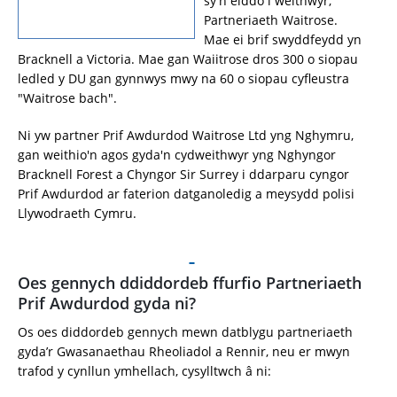
sy'n eiddo i weithwyr,
Partneriaeth Waitrose.
Mae ei brif swyddfeydd yn
Bracknell a Victoria. Mae gan Waiitrose dros 300 o siopau
ledled y DU gan gynnwys mwy na 60 o siopau cyfleustra
"Waitrose bach".
Ni yw partner Prif Awdurdod Waitrose Ltd yng Nghymru,
gan weithio'n agos gyda'n cydweithwyr yng Nghyngor
Bracknell Forest a Chyngor Sir Surrey i ddarparu cyngor
Prif Awdurdod ar faterion datganoledig a meysydd polisi
Llywodraeth Cymru.
Oes gennych ddiddordeb ffurfio Partneriaeth
Prif Awdurdod gyda ni?
Os oes diddordeb gennych mewn datblygu partneriaeth
gyda’r Gwasanaethau Rheoliadol a Rennir, neu er mwyn
trafod y cynllun ymhellach, cysylltwch â ni: