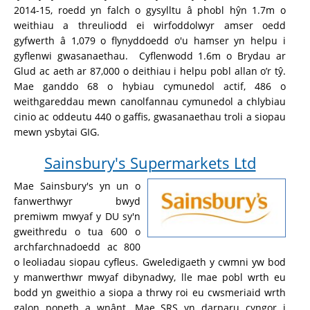
2014-15, roedd yn falch o gysylltu â phobl hŷn 1.7m o
weithiau a threuliodd ei wirfoddolwyr amser oedd
gyfwerth â 1,079 o flynyddoedd o'u hamser yn helpu i
gyflenwi gwasanaethau. Cyflenwodd 1.6m o Brydau ar
Glud ac aeth ar 87,000 o deithiau i helpu pobl allan o’r tŷ.
Mae ganddo 68 o hybiau cymunedol actif, 486 o
weithgareddau mewn canolfannau cymunedol a chlybiau
cinio ac oddeutu 440 o gaffis, gwasanaethau troli a siopau
mewn ysbytai GIG.
Sainsbury's Supermarkets Ltd
Mae Sainsbury's yn un o
fanwerthwyr bwyd
premiwm mwyaf y DU sy'n
gweithredu o tua 600 o
archfarchnadoedd ac 800
o leoliadau siopau cyfleus. Gweledigaeth y cwmni yw bod
y manwerthwr mwyaf dibynadwy, lle mae pobl wrth eu
bodd yn gweithio a siopa a thrwy roi eu cwsmeriaid wrth
galon popeth a wnânt. Mae SRS yn darparu cyngor i