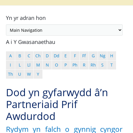
Yn yr adran hon
A i Y Gwasanaethau
A
B
C
Ch
D
Dd
E
F
Ff
G
Ng
H
I
L
Ll
M
N
O
P
Ph
R
Rh
S
T
Th
U
W
Y
Dod yn gyfarwydd â’n
Partneriaid Prif
Awdurdod
Rydym yn falch o gynnig cyngor