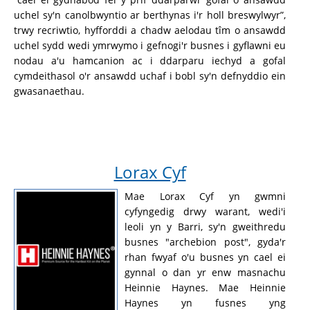
uchel sy'n canolbwyntio ar berthynas i'r holl breswylwyr”,
trwy recriwtio, hyfforddi a chadw aelodau tîm o ansawdd
uchel sydd wedi ymrwymo i gefnogi'r busnes i gyflawni eu
nodau a'u hamcanion ac i ddarparu iechyd a gofal
cymdeithasol o'r ansawdd uchaf i bobl sy'n defnyddio ein
gwasanaethau.
Lorax Cyf
Mae Lorax Cyf yn gwmni
cyfyngedig drwy warant, wedi'i
leoli yn y Barri, sy'n gweithredu
busnes "archebion post", gyda'r
rhan fwyaf o'u busnes yn cael ei
gynnal o dan yr enw masnachu
Heinnie Haynes. Mae Heinnie
Haynes yn fusnes yng