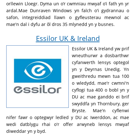
orllewin Lloegr. Dyma un o’r cwmnïau mwyaf o’i fath yn yr
ardal.Mae Dunraven Windows yn falch o'i gydrannau o
safon, integreiddiad llawn o gyfleusterau mewnol ac
mae'n dal i dyfu ar ôl dros 35 mlynedd yn y busnes.
Essilor UK & Ireland
Essilor UK & Ireland yw prif
wneuthurwr a dosbarthwr
cyfanwerth lensys optegol
yn y Deyrnas Unedig. Yn
gweithredu mewn tua 100
o wledydd, mae'r cwmni'n
cyflogi tua 400 o bobl yn y
DU ac mae ganddo ei brif
swyddfa yn Thornbury, ger
Bryste. Mae'n cyflenwi
nifer fawr o optegwyr ledled y DU ac Iwerddon, ac mae
wedi datblygu rhai o'r offer arwyneb lensys mwyaf
diweddar yn y byd.