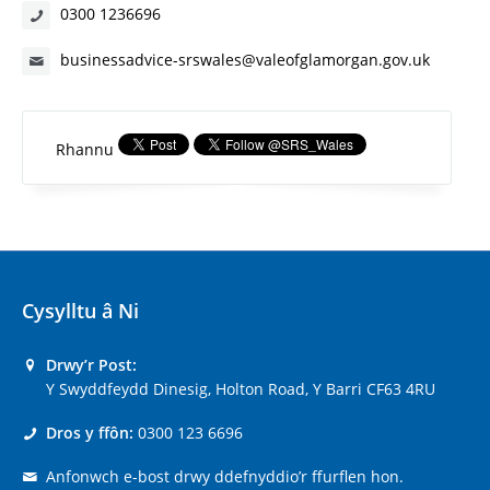
0300 1236696
businessadvice-srswales@valeofglamorgan.gov.uk
Rhannu
Cysylltu â Ni
Drwy’r Post:
Y Swyddfeydd Dinesig, Holton Road, Y Barri CF63 4RU
Dros y ffôn:
0300 123 6696
Anfonwch e-bost drwy ddefnyddio’r ffurflen hon.