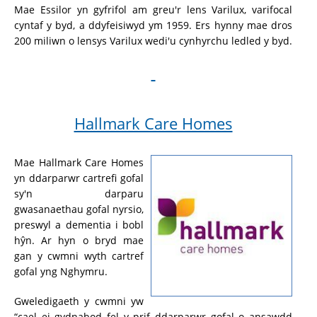
Mae Essilor yn gyfrifol am greu'r lens Varilux, varifocal
cyntaf y byd, a ddyfeisiwyd ym 1959. Ers hynny mae dros
200 miliwn o lensys Varilux wedi'u cynhyrchu ledled y byd.
Hallmark Care Homes
Mae Hallmark Care Homes
yn ddarparwr cartrefi gofal
sy'n darparu
gwasanaethau gofal nyrsio,
preswyl a dementia i bobl
hŷn. Ar hyn o bryd mae
gan y cwmni wyth cartref
gofal yng Nghymru.
Gweledigaeth y cwmni yw
“cael ei gydnabod fel y prif ddarparwr gofal o ansawdd