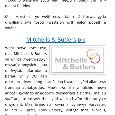
11,000 o weithwyr sydd wedi helpu i lunio’r cwmni y
maent heddiw.
Mae Marston's yn weithredwr tafarn â ffocws, gyda
diwylliant sy'n gosod gwesteion wrth galon popeth a
wnânt.
Mitchells & Butlers plc
Wedi'i sefydlu ym 1898,
mae Mitchells & Butlers
yn un o'r gweithredwyr
mwyaf o amgylch 1,700
o fwytai, tafarndai a
bariau yn y DU, gan
ddarparu dewis eang o brofiadau bwyta ac yfed allan trwy
frandiau adnabyddus. Mae'r cwmni'n ymfalchïo mewn
arloesi, gwrando ar adborth cwsmeriaid a sicrhau mai eu
staff angerddol yw'r rhai sydd wedi'u hyfforddi orau yn y
diwydiant. Mae brandiau'r cwmni'n cynnwys Harvester,
Millers & Carter, Toby Carvery, Vintage Inns, O'Niells,