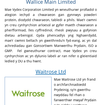
Wallice Main Limited
Mae Vydex Corporation Limited yn wneuthurwr profiadol o
ategion iechyd a chwaraeon gan gynnwys powderi
protein, diodydd chwaraeon, tabledi a phils. Mae’r cwmni
yn creu cynhyrchion arloesol ar gyfer maeth chwaraeon a
pherfformiad, lles cyffredinol, rheoli pwysau a gofynion
dietau arbenigol. Gyda phencadlys yng Nghaerdydd,
mae’r cwmni bellach yn gweithredu’n fyd-eang, ac yn dal
achrediadau gan Gonsortiwm Manwerthu Prydain, ISO a
GMP. Fel gwneuthurwr contract, mae Vydex yn creu
cynhyrchion ac yn dylunio labeli ar ran nifer o gleientiaid
ledled y DU a thu hwnt.
Waitrose Ltd
Mae Waitrose Ltd yn frand
o archfarchnadoedd
Prydeinig, sy'n gwerthu
nwyddau fel rhan o
fanwerthwr mwyaf Prydain