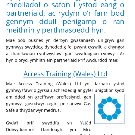
rheoliadol o safon i ystod eang o
bartneriaid, ac rydym o’r farn bod
gennym ddull penigamp o ran
meithrin y perthnasoedd hyn.
Mae pob busnes yn derbyn gwasanaeth unigryw gan
gynnwys swyddog dynodedig fel pwynt cyswllt, a chyngor
a chanllawiau cynhwysfawr gan swyddogion cymwys. Ar
hyn o bryd, ymhlith ein partneriaid Prif Awdurdod mae:
Access Training (Wales) Ltd
Mae Access Training (Wales) Ltd yn darparu ystod
gynhwysfawr o gyrsiau achrededig ar gyfer unigolion sydd
am ddod yn
grefftwyr proffesiynol, gan
gynnwys gosodwyr cegin, peirianwyr Gas
Safe a thrydanwyr medrus.
Gyda'i brif swyddfa yn Ystâd
Ddiwydiannol Llandough ym Mro