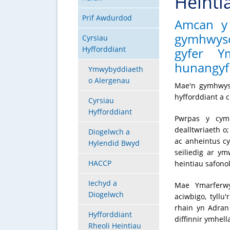
Heinti
Prif Awdurdod
Amcan y
gymhwyso’
Cyrsiau
Hyfforddiant
gyfer Ym
hunangyfl
Ymwybyddiaeth
o Alergenau
Mae'n gymhwyst
hyfforddiant a
c
Cyrsiau
Hyfforddiant
Pwrpas y cym
dealltwriaeth o
Diogelwch a
ac anheintus cys
Hylendid Bwyd
seiliedig ar y
HACCP
heintiau safonol
Iechyd a
Mae Ymarferwy
Diogelwch
aciwbigo, tyllu
rhain yn Adran
Hyfforddiant
diffinnir ymhel
Rheoli Heintiau