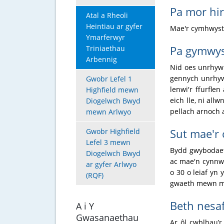
Pa mor hir
Atal a Rheoli
Heintiau ar gyfer
Mae'r cymhwyste
Ymarferwyr
Pa gymwyst
Triniaethau
Arbennig
Nid oes unrhyw 
gennych unrhyw
Gwobr Lefel 1
lenwi'r ffurfl
Highfield mewn
eich lle, ni al
Diogelwch Bwyd
pellach arnoch 
mewn Arlwyo
Sut mae'r 
Gwobr Highfield
Lefel 3 mewn
Bydd gwybodaeth
Diogelwch Bwyd
ac mae'n cynnwy
ar gyfer Arlwyo
o 30 o leiaf yn
(RQF)
gwaeth mewn mey
Beth nesa
A i Y
Gwasanaethau
Ar ôl cwblhau’