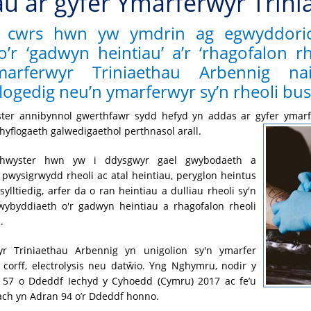
au ar gyfer Ymarferwyr Trin
 cwrs hwn yw ymdrin ag egwyddorion
r ‘gadwyn heintiau’ a’r ‘rhagofalon rh
arferwyr Triniaethau Arbennig nai
ogedig neu’n ymarferwyr sy’n rheoli bus
er annibynnol gwerthfawr sydd hefyd yn addas ar gyfer ymarf
hyflogaeth galwedigaethol perthnasol arall.
hwyster hwn yw i ddysgwyr gael gwybodaeth a
; pwysigrwydd rheoli ac atal heintiau, peryglon heintus
ylltiedig, arfer da o ran heintiau a dulliau rheoli sy'n
mwybyddiaeth o'r gadwyn heintiau a rhagofalon rheoli
.
r Triniaethau Arbennig yn unigolion sy'n ymarfer
'r corff, electrolysis neu datŵio. Yng Nghymru, nodir y
 57 o Ddeddf Iechyd y Cyhoedd (Cymru) 2017 ac fe’u
lach yn Adran 94 o’r Ddeddf honno.