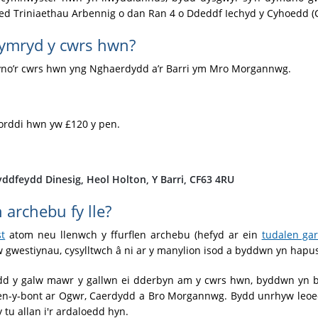
ed Triniaethau Arbennig o dan Ran 4 o Ddeddf Iechyd y Cyhoedd (
 cymryd y cwrs hwn?
yno’r cwrs hwn yng Nghaerdydd a’r Barri ym Mro Morgannwg.
forddi hwn yw £120 y pen.
u
ddfeydd Dinesig, Heol Holton, Y Barri, CF63 4RU
n archebu fy lle?
st
atom neu llenwch y ffurflen archebu (hefyd ar ein
tudalen gar
gwestiynau, cysylltwch â ni ar y manylion isod a byddwn yn hapus
dd y galw mawr y gallwn ei dderbyn am y cwrs hwn, byddwn yn bl
en-y-bont ar Ogwr, Caerdydd a Bro Morgannwg. Bydd unrhyw leoedd
y tu allan i'r ardaloedd hyn.