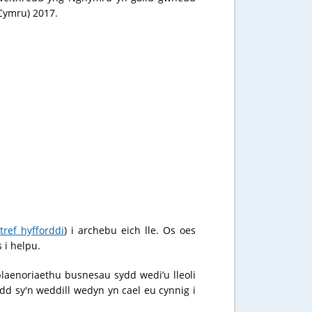
Cymru) 2017.
tref hyfforddi
) i archebu eich lle. Os oes
 i helpu.
aenoriaethu busnesau sydd wedi’u lleoli
 sy'n weddill wedyn yn cael eu cynnig i