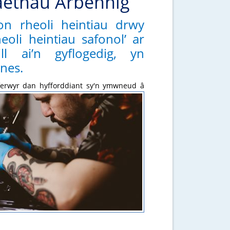
iaethau Arbennig
 rheoli heintiau drwy
eoli heintiau safonol’ ar
ll ai’n gyflogedig, yn
nes.
erwyr dan hyfforddiant sy'n ymwneud â