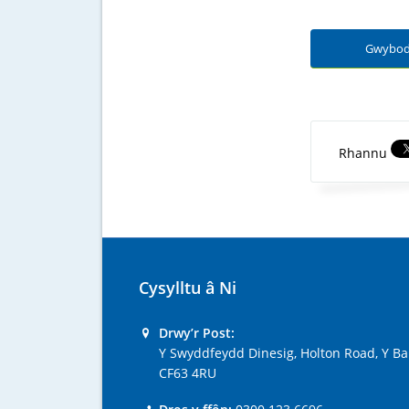
Gwybod
Rhannu
Cysylltu â Ni
Drwy’r Post:
Y Swyddfeydd Dinesig, Holton Road, Y Ba
CF63 4RU