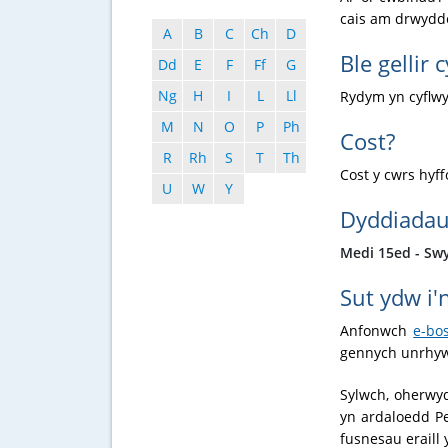
cais am drwydd
A
B
C
Ch
D
Ble gellir
Dd
E
F
Ff
G
Ng
H
I
L
Ll
Rydym yn cyflw
M
N
O
P
Ph
Cost?
R
Rh
S
T
Th
Cost y cwrs hyf
U
W
Y
Dyddiada
Medi 15ed - Swy
Sut ydw i'
Anfonwch
e-bo
gennych unrhyw 
Sylwch, oherwy
yn ardaloedd P
fusnesau eraill 