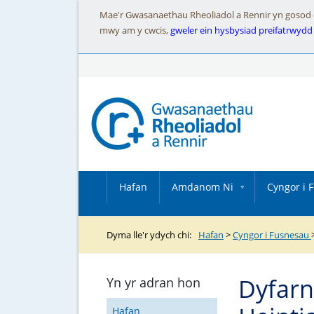
Mae'r Gwasanaethau Rheoliadol a Rennir yn gosod cwc
mwy am y cwcis,
gweler ein hysbysiad preifatrwydd
Hafan
Amdanom Ni
Cyngor i 
Dyma lle'r ydych chi:
Hafan
>
Cyngor i Fusnesau
Dyfar
Yn yr adran hon
Hafan