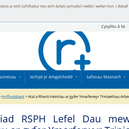
is ar eich cyfrifiadur neu eich dyfais symudol i wella'r wefan hon. I ddeall
Cysylltu â Ni
Fusnesau
Iechyd yr Amgylchedd
Safonau Masnach
>
Hyfforddiant
>
Atal a Rheoli Heintiau ar gyfer Ymarferwyr Triniaethau Arb
niad RSPH Lefel Dau mew