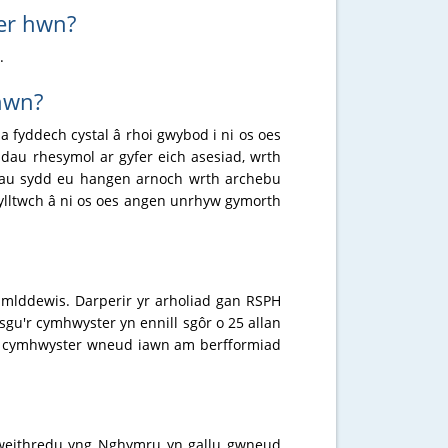
ter hwn?
.
 hwn?
fyddech cystal â rhoi gwybod i ni os oes
au rhesymol ar gyfer eich asesiad, wrth
dau sydd eu hangen arnoch wrth archebu
sylltwch â ni os oes angen unrhyw gymorth
amlddewis. Darperir yr arholiad gan RSPH
gu'r cymhwyster yn ennill sgôr o 25 allan
s y cymhwyster wneud iawn am berfformiad
gweithredu yng Nghymru yn gallu gwneud