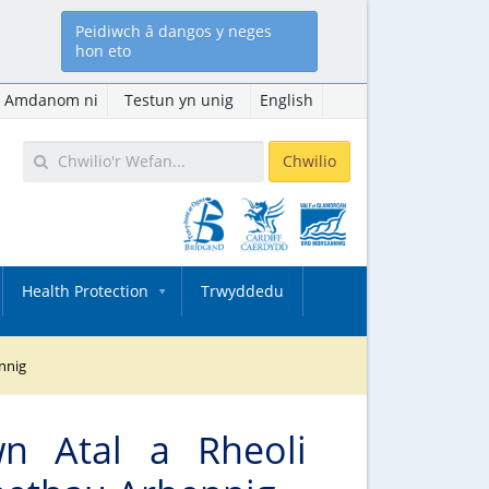
Peidiwch â dangos y neges
hon eto
Amdanom ni
Testun yn unig
English
Health Protection
Trwyddedu
ennig
n Atal a Rheoli