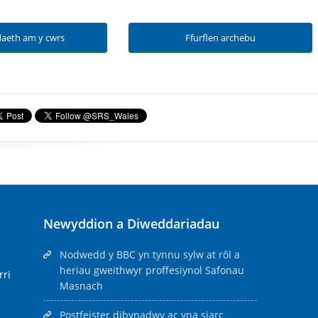
aeth am y cwrs
Ffurflen archebu
Newyddion a Diweddariadau
Nodwedd y BBC yn tynnu sylw at rôl a
heriau gweithwyr proffesiynol Safonau
rri
Masnach
Postfeister dibynadwy ac yna siarc