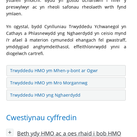
ystafell ymolchi. Bydd yn gosod uchafswm i nifer y
preswylwyr ac yn rheoli safonau rheolaeth wrth fynd
ymlaen.
Yn ogystal, bydd Cynlluniau Trwyddedu Ychwanegol yn
Cathays a Phlasnewydd yng Nghaerdydd yn ceisio mynd
i’r afael â materion cymunedol ehangach fel gwastraff,
ymddygiad anghymdeithasol, effeithlonrwydd ynni a
diogelwch cartrefi.
Trwyddedu HMO ym Mhen-y-bont ar Ogwr
Trwyddedu HMO ym Mro Morgannwg
Trwyddedu HMO yng Nghaerdydd
Cwestiynau cyffredin
Beth ydy HMO ac a oes rhaid i bob HMO