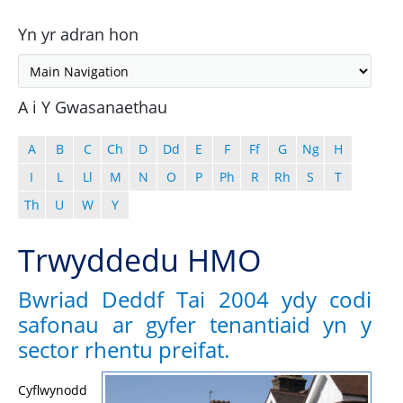
Yn yr adran hon
A i Y Gwasanaethau
A
B
C
Ch
D
Dd
E
F
Ff
G
Ng
H
I
L
Ll
M
N
O
P
Ph
R
Rh
S
T
Th
U
W
Y
Trwyddedu HMO
Bwriad Deddf Tai 2004 ydy codi
safonau ar gyfer tenantiaid yn y
sector rhentu preifat.
Cyflwynodd