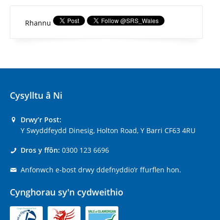
Rhannu
Cysylltu â Ni
Drwy’r Post:
Y Swyddfeydd Dinesig, Holton Road, Y Barri CF63 4RU
Dros y ffôn:
0300 123 6696
Anfonwch e-bost drwy ddefnyddio’r ffurflen hon.
Cynghorau sy'n cydweithio