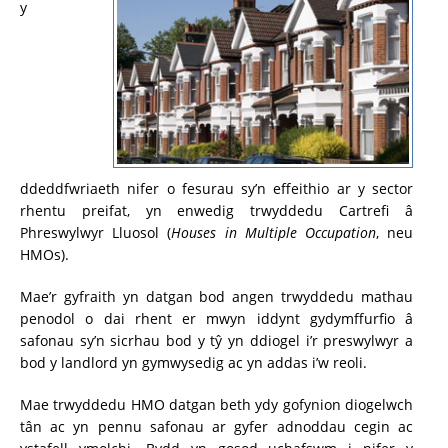
y
ddeddfwriaeth nifer o fesurau sy’n effeithio ar y sector
rhentu preifat, yn enwedig trwyddedu Cartrefi â
Phreswylwyr Lluosol (
Houses in Multiple Occupation
, neu
HMOs).
Mae’r gyfraith yn datgan bod angen trwyddedu mathau
penodol o dai rhent er mwyn iddynt gydymffurfio â
safonau sy’n sicrhau bod y tŷ yn ddiogel i’r preswylwyr a
bod y landlord yn gymwysedig ac yn addas i’w reoli.
Mae trwyddedu HMO datgan beth ydy gofynion diogelwch
tân ac yn pennu safonau ar gyfer adnoddau cegin ac