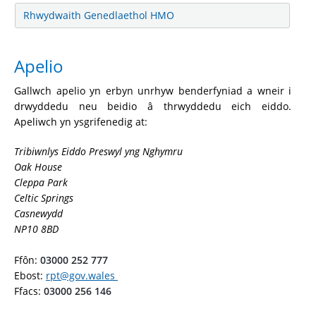
Rhwydwaith Genedlaethol HMO
Apelio
Gallwch apelio yn erbyn unrhyw benderfyniad a wneir i
drwyddedu neu beidio â thrwyddedu eich eiddo.
Apeliwch yn ysgrifenedig at:
Tribiwnlys Eiddo Preswyl yng Nghymru
Oak House
Cleppa Park
Celtic Springs
Casnewydd
NP10 8BD
Ffôn:
03000 252 777
Ebost:
rpt@gov.wales
Ffacs:
03000 256 146