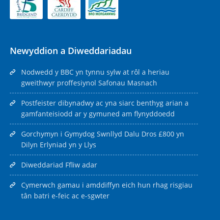
Newyddion a Diweddariadau
Nodwedd y BBC yn tynnu sylw at rôl a heriau
gweithwyr proffesiynol Safonau Masnach
Postfeister dibynadwy ac yna siarc benthyg arian a
gamfanteisiodd ar y gymuned am flynyddoedd
Gorchymyn i Gymydog Swnllyd Dalu Dros £800 yn
Dilyn Erlyniad yn y Llys
Diweddariad Ffliw adar
Cymerwch gamau i amddiffyn eich hun rhag risgiau
tân batri e-feic ac e-sgwter