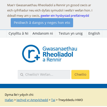
Mae'r Gwasanaethau Rheoliadol a Rennir yn gosod cwcis ar
eich cyfrifiadur neu eich dyfais symudol i wella'r wefan hon. I
ddeall mwy am y cwcis,
gweler ein hysbysiad preifatrwydd
Peidiwch â dangos y neges hon eto
Cysylltu â Ni
Amdanom ni
Testun yn unig
English
Dyma lle'r ydych chi:
Hafan
>
Iechyd yr Amgylchedd
>
Tai
>
Trwyddedu HMO