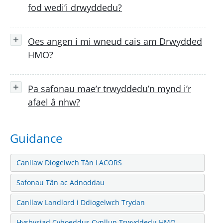
fod wedi’i drwyddedu?
Oes angen i mi wneud cais am Drwydded
HMO?
Pa safonau mae’r trwyddedu’n mynd i’r
afael â nhw?
Guidance
Canllaw Diogelwch Tân LACORS
Safonau Tân ac Adnoddau
Canllaw Landlord i Ddiogelwch Trydan
Hysbysiad Cyhoeddus Cynllun Trwyddedu HMO