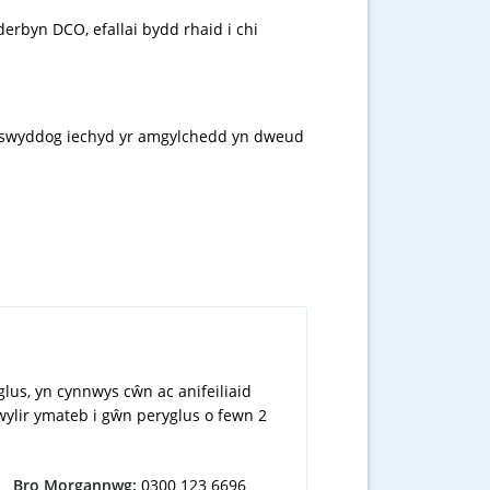
erbyn DCO, efallai bydd rhaid i chi
u swyddog iechyd yr amgylchedd yn dweud
glus, yn cynnwys cŵn ac anifeiliaid
gwylir ymateb i gŵn peryglus o fewn 2
Bro Morgannwg:
0300 123 6696