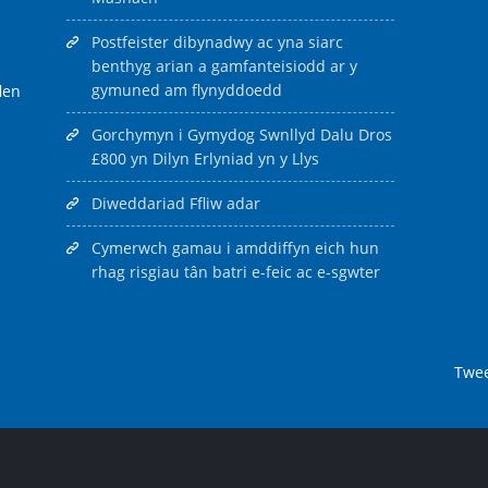
Postfeister dibynadwy ac yna siarc
benthyg arian a gamfanteisiodd ar y
gymuned am flynyddoedd
len
Gorchymyn i Gymydog Swnllyd Dalu Dros
£800 yn Dilyn Erlyniad yn y Llys
Diweddariad Ffliw adar
Cymerwch gamau i amddiffyn eich hun
rhag risgiau tân batri e-feic ac e-sgwter
Twe