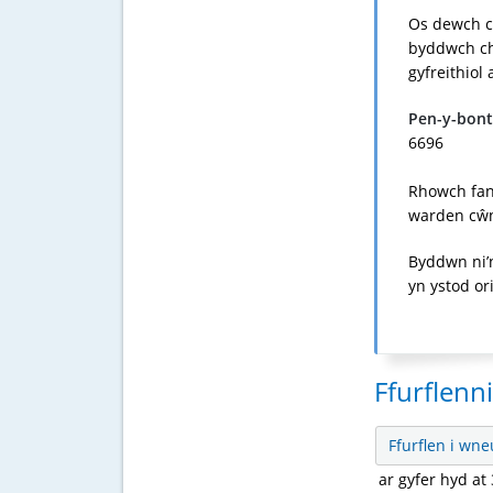
Os dewch ch
byddwch ch
gyfreithiol
Pen-y-bont
6696
Rhowch fany
warden cŵn
Byddwn ni’n
yn ystod or
Ffurflenn
Ffurflen i wne
ar gyfer hyd at 