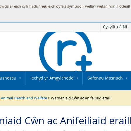
is ar eich cyfrifiadur neu eich dyfais symudol i wella'r wefan hon. I ddeall
Cysylltu â Ni
Fusnesau
Iechyd yr Amgylchedd
Safonau Masnach
>
Animal Health and Welfare
>
Wardeniaid Cŵn ac Anifeiliaid eraill
iaid Cŵn ac Anifeiliaid erail