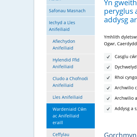
Yn gweith
peryglus 
Safonau Masnach
addysg ar
Iechyd a Lles
Anifeiliaid
Ymhlith dyletsw
Afiechydon
Ogwr, Caerdydd
Anifeiliaid
Casglu cŵn 
Hylendid Ffid
Anifeiliaid
Dychwelyd c
Rhoi cyngo
Cludo a Chofnodi
Anifeiliaid
Archwilio
Lles Anifeiliaid
Archwilio 
Addysg a s
Wardeniaid Cŵn
ac Anifeiliaid
eraill
Gorchmyni
Ceffylau