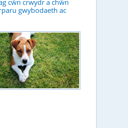
hag cŵn crwydr a chŵn
 darparu gwybodaeth ac