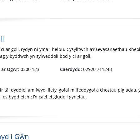
ll
h ci ar goll, rydyn ni yma i helpu. Cysylltwch â’r Gwasanaethau Rheo
ag y byddwch yn sylweddoli bod y ci ar goll.
 ar Ogwr:
0300 123
Caerdydd:
02920 711243
ir tâl dyddiol am fwyd, llety, gofal milfeddygol a chostau pigiadau, 
, os bydd eich ci’n cael ei gludo i gynelau.
hyd i Gŵn