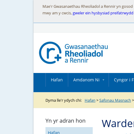
Mae'r Gwasanaethau Rheoliadol a Rennir yn gosod cwc
mwy am y cwcis,
gweler ein hysbysiad preifatrwydd
Hafan
Amdanom Ni
Cyngor i 
Dyma lle'r ydych chi:
Hafan
>
Safonau Masnach
Warden
Yn yr adran hon
Hafan