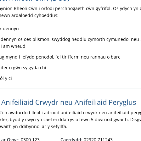
nion Rheoli Cŵn i orfodi perchnogaeth cŵn gyfrifol. Os ydych yn d
mewn ardaloedd cyhoeddus:
ar dennyn
ar dennyn os oes plismon, swyddog heddlu cymorth cymunedol ne
hi am wneud
hag mynd i lefydd penodol, fel tir fferm neu rannau o barc
nifer o gŵn sy gyda chi
ôl y ci
Anifeiliaid Crwydr neu Anifeiliaid Peryglus
â’ch awdurdod lleol i adrodd anifeiliaid crwydr neu anifeiliaid pery
arfer, bydd y cwyn yn cael ei ddatrys o fewn 5 diwrnod gwaith. Dis
aith yn ddibynnol ar y sefyllfa.
 ar Ogwr:
0300 123
Caerdydd:
02920 711243