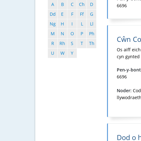
A
B
C
Ch
D
6696
Dd
E
F
Ff
G
Ng
H
I
L
Ll
M
N
O
P
Ph
Cŵn Co
R
Rh
S
T
Th
Os aiff eic
U
W
Y
cyn gynted 
Pen-y-bont
6696
Noder:
Cod
llywodraeth
Dod o 