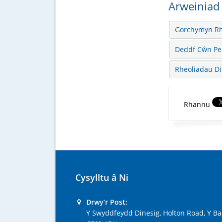
Arweiniad
Gorchymyn Rh
Deddf Cŵn Per
Rheoliadau D
Rhannu
Cysylltu â Ni
Drwy’r Post:
Y Swyddfeydd Dinesig, Holton Road, Y Ba