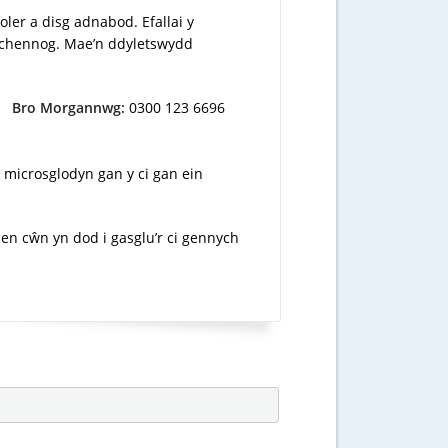
oler a disg adnabod. Efallai y
erchennog. Mae’n ddyletswydd
Bro Morgannwg:
0300 123 6696
 microsglodyn gan y ci gan ein
en cŵn yn dod i gasglu’r ci gennych